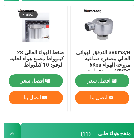
منفخ هواء صناعي
منفخ هواء طبي
380m3/H التدفق الهوائي
ضغط الهواء العالي 28
مدفع هواء CPAP
العالي مصغرة صناعية
كيلوواط مصنع هواء لخلية
مروحة الهواء 6Kpa
الوقود 10 كيلوواط
48VDC مروحة طرد
مصغّر الهواء
مركزي بدون فرشاة
افضل سعر
افضل سعر
جهاز تنظيف الهواء لجهاز التنظيف
اتصل بنا
اتصل بنا
مروحة تنفيس BLDC
المضخة الصغيرة القابلة للنفخ
منفخ هواء طبي
(11)