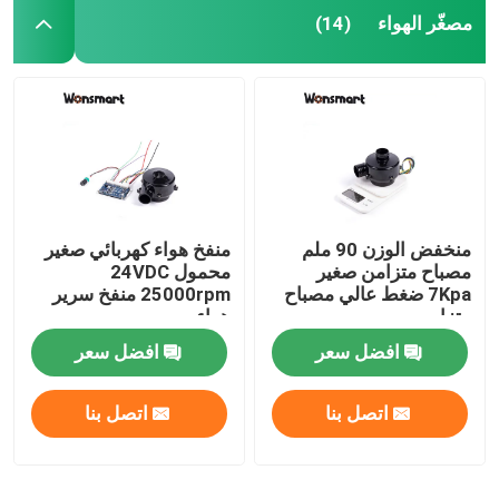
مصغّر الهواء
(14)
منخفض الوزن 90 ملم
منفخ هواء كهربائي صغير
مصباح متزامن صغير
محمول 24VDC
7Kpa ضغط عالي مصباح
25000rpm منفخ سرير
متزامن
هواء
افضل سعر
افضل سعر
اتصل بنا
اتصل بنا