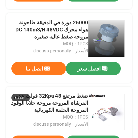
26000 دورة في الدقيقة طاحونة
هواء محرك DC 140m3/H 48VDC
مروحة ضغط عالية صغيرة
MOQ：1PCS
الأسعار：discuss personally
افضل سعر
اتصل بنا
ضغط مرتفع 32Kpa 48 فولت عديم
الفرشاة المروحة مروحة خلايا الوقود
المروحة الحلقة الكهربائية
MOQ：1PCS
الأسعار：discuss personally