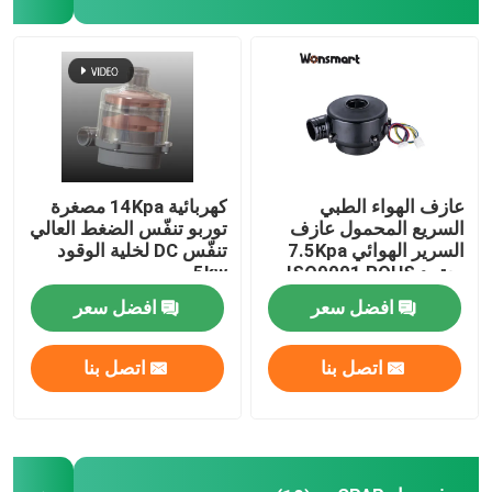
مدفوع خلايا الوقود
مروحة تبريد منفاخ
جهاز تنفيس وسادة الهواء
عازف الهواء الطبي
كهربائية 14Kpa مصغرة
السريع المحمول عازف
توربو تنفّس الضغط العالي
السرير الهوائي 7.5Kpa
تنفّس DC لخلية الوقود
مُنفّخ مركزي صغير
معتمد ISO9001 ROHS
5kw
افضل سعر
افضل سعر
مدفوعات متواصلة عالية الضغط
اتصل بنا
اتصل بنا
مدفع هواء 12 فولت
مروحة الهواء 24 فولت