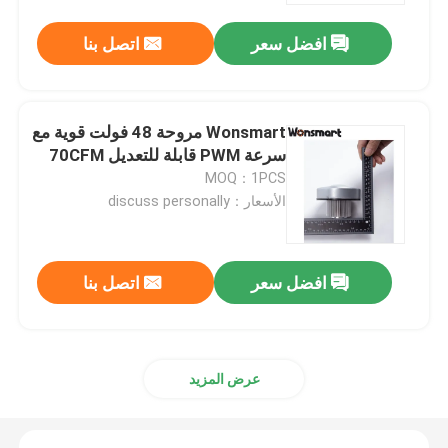
افضل سعر
اتصل بنا
Wonsmart مروحة 48 فولت قوية مع
سرعة PWM قابلة للتعديل 70CFM
MOQ：1PCS
الأسعار：discuss personally
افضل سعر
اتصل بنا
المنزل
المنتجات
عرض المزيد
فيديوهات