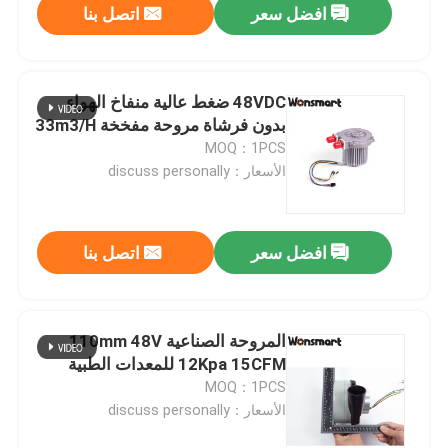
افضل سعر
اتصل بنا
48VDC ضغط عالية منفاخ الهواء
بدون فرشاة مروحة مفخخة 33m3/H
MOQ：1PCS
الأسعار：discuss personally
افضل سعر
اتصل بنا
المروحة الصناعية 110mm 48V
12Kpa 15CFM للمعدات الطبية
MOQ：1PCS
الأسعار：discuss personally