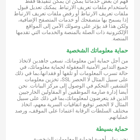
فهم أن بعض خدماتنا يمكن أن يمكن تنفيذها فقط
باستخدام ملفات تعريف الارتباط. يمكنك تعديل قبول
ملفات تعريف الارتباط أو رفض ملفات تعريف الارتباط
إذا يسمح بها متصفحك أو خدمات المتصفح الإضافية،
ولكن هذا قد يؤثر على وصولك الآمن إلى المواقع
الإلكترونية ذات الصلة بالمنصة والخدمات التي تقدمها
المنصة.
حماية معلوماتك الشخصية
من أجل حماية أمن معلوماتك، نسعى جاهدين لاتخاذ
جميع التدابير الأمنية المعقولة لحماية معلوماتك، في
حالة تسرب المعلومات أو تلفها أو فقدانها،بما في ذلك
على سبيل المثال لا الحصر SSL، تخزين معلومات
التشفير، التحكم في الوصول إلى مركز البيانات. نحن
أيضا إدارة صارمة الموظفين أو المقاولين الخارجيين
الذين قد يتعرضون لمعلوماتك،بما في ذلك على سبيل
المثال لا الحصر توقيع اتفاقيات السرية معهم، اتخاذ
مختلف السلطات الرقابة اعتمادا على الموقف، ورصد
عملياتهم.
حماية بسيطة
نحن نولي أهمية لحماية المعلومات الشخصية