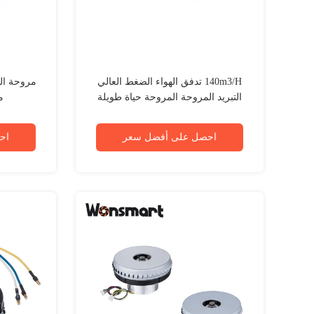
140m3/H تدفق الهواء الضغط العالي
التبريد المروحة المروحة حياة طويلة
مر
احصل على أفضل سعر
اح