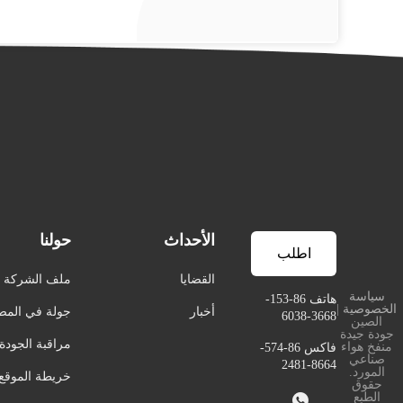
الأحداث
حولنا
اطلب
القضايا
ملف الشركة
سياسة
اقتباس
هاتف 86-153-
الخصوصية
|
أخبار
جولة في المص
3668-6038
الصين
جودة جيدة
مراقبة الجودة
منفخ هواء
فاكس 86-574-
صناعي
8664-2481
المورد.
خريطة الموقع
حقوق

الطبع