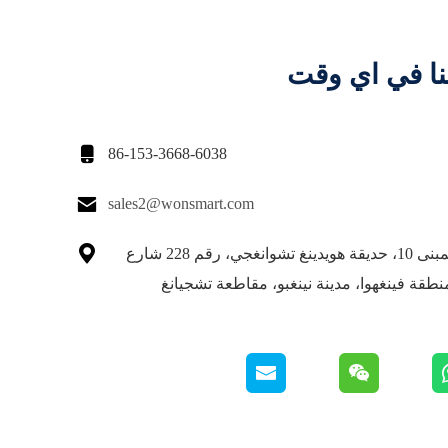
نا في اي وقت

86-153-3668-6038

sales2@wonsmart.com

الوحدة 3، المبنى 10، حديقة هويدينغ تشوانغجي، رقم 228 شارع
نطقة فينغهوا، مدينة نينغبو، مقاطعة تشجيانغ