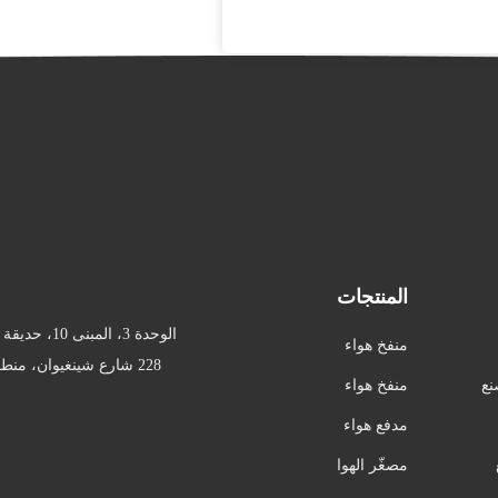
المنتجات
الوحدة 3، الم
منفخ هواء
228 شارع شينغيوان، منطق
صناعي
نع
منفخ هواء
طبي
مدفع هواء
CPAP
مصغّر الهوا
ء