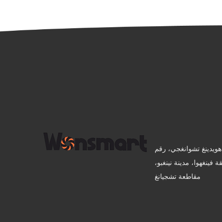
بنى 10، حديقة هويدينغ تشوانغجي، رقم
ة فينغهوا، مدينة نينغبو،
مقاطعة تشجيانغ