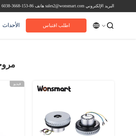
البريد الإلكتروني sales2@wonsmart.com
هاتف 86-153-3668-6038


الأحداث
اطلب اقتباس
مروحة
فيديو