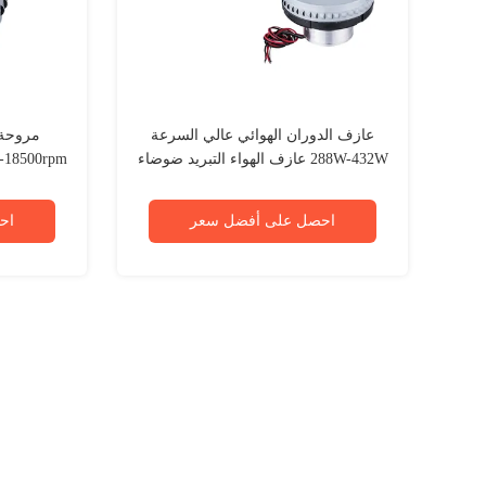
عازف الدوران الهوائي عالي السرعة
288W-432W عازف الهواء التبريد ضوضاء
منخفضة
احصل على أفضل سعر
اح