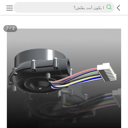
7
/
2