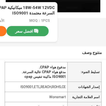
السرعة معتمدة ISO9001
MOQ：1PCS
افضل سعر
منتوج وصف
مدفوع هواء CPAP
,
تسليط الضوء:
مدفع هواء CPAP عالية السرعة
,
ISO9001 ماكينة تنفيس cpap
إصدار الشهادات
ISO9001,ETL,REACH,ROHS,CE
اسم العلامة التجارية
Wonsmart