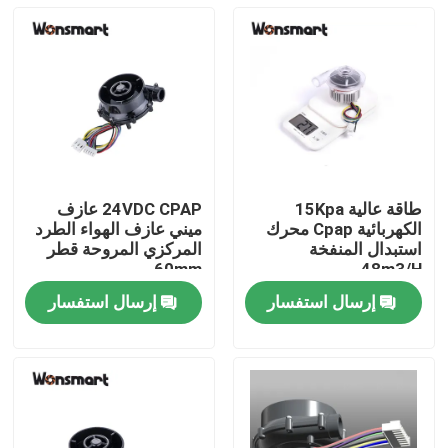
طاقة عالية 15Kpa
24VDC CPAP عازف
الكهربائية Cpap محرك
ميني عازف الهواء الطرد
استبدال المنفخة
المركزي المروحة قطر
60mm
48m3/H
إرسال استفسار
إرسال استفسار
المنزل
المنتجات
فيديوهات