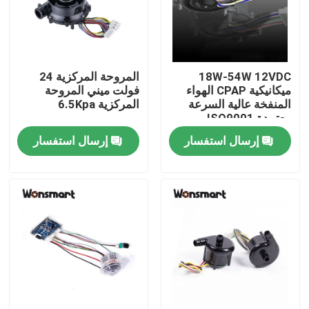
حولنا
18W-54W 12VDC
المروحة المركزية 24
جولة في المصنع
ميكانيكية CPAP الهواء
فولت ميني المروحة
المنفخة عالية السرعة
المركزية 6.5Kpa
معتمدة ISO9001
مراقبة الجودة
إرسال استفسار
إرسال استفسار
اتصل بنا
أخبار
القضايا
اطلب اقتباس