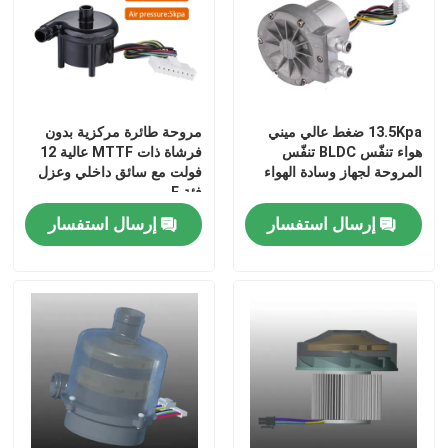
13.5Kpa ضغط عالي ميني
مروحة طائرة مركزية بدون
هواء تنفّس BLDC تنفّس
فرشاة ذات MTTF عالية 12
المروحة لجهاز وسادة الهواء
فولت مع سائق داخلي وعزل
فئة F
إرسال استفسار
إرسال استفسار