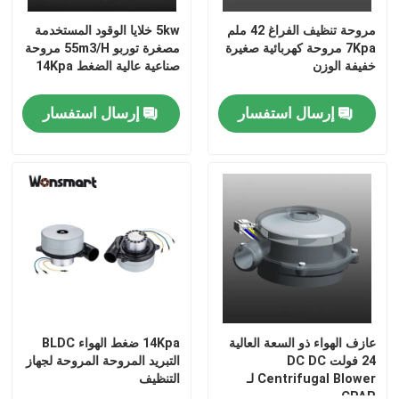
مروحة تنظيف الفراغ 42 ملم
5kw خلايا الوقود المستخدمة
7Kpa مروحة كهربائية صغيرة
مصغرة توربو 55m3/H مروحة
خفيفة الوزن
صناعية عالية الضغط 14Kpa
إرسال استفسار
إرسال استفسار
المنزل
المنتجات
عازف الهواء ذو السعة العالية
14Kpa ضغط الهواء BLDC
24 فولت DC DC
التبريد المروحة المروحة لجهاز
Centrifugal Blower لـ
التنظيف
فيديوهات
CPAP