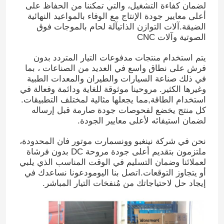
لضمان كفاءة التشغيل، والتي تمكننا من الحفاظ على
أعلى معايير جودة الإنتاج مع الوفاء بالمواعيد النهائية
الضيقة.آلات التوازن الذاتيآلة لحام بالموجات فوق
الصوتية وآلات CNC
يتم استخدام منتجات مدفوعات التيار المتردد بدون
فرش على نطاق واسع في العديد من الصناعات ، بما
في ذلك صناعة السيارات والطيران والمعدات الطبية
وغيرها الكثير. مروحينا موثوقة للغاية ودائمة وفعالة في
استخدام الطاقة,مما يجعلها مثالية لمختلف التطبيقات.
كل منتج يخضع لفحوصات جودة صارمة قبل إرساله
لضمان استيفائه لأعلى معايير الجودة.
نحن في شركة نينغبو وونسمارت موتور فان المحدودة،
ملتزمون بتقديم أعلى جودة مروحة DC بدون فرشاة
لعملائنا وضمان التسليم في الوقت المناسب الذي يلبي
أو يتجاوز التوقعات.اتصل بنا اليومودعونا نساعدك في
إيجاد حل لاحتياجاتك من مُنفخات التيار المباشر.